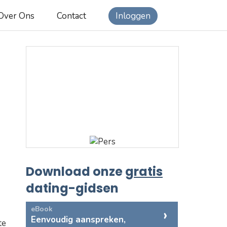
Over Ons
Contact
Inloggen
Download onze
gratis
dating-gidsen
eBook
Eenvoudig aanspreken,
te