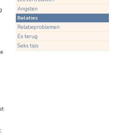
Angsten
g
Relaties
Relatieproblemen
Ex terug
Seks tips
te
et
t