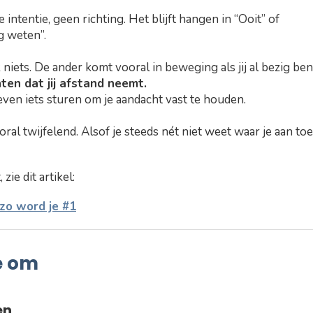
intentie, geen richting. Het blijft hangen in “Ooit” of
g weten”.
k niets. De ander komt vooral in beweging als jij al bezig ben
ten dat jij afstand neemt.
even iets sturen om je aandacht vast te houden.
oral twijfelend. Alsof je steeds nét niet weet waar je aan toe
ie dit artikel:
 zo word je #1
e om
en