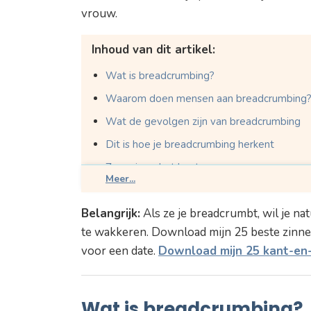
vrouw.
Inhoud van dit artikel:
Wat is breadcrumbing?
Waarom doen mensen aan breadcrumbing
Wat de gevolgen zijn van breadcrumbing
Dit is hoe je breadcrumbing herkent
Zo ga je er het beste mee om
Meer...
Dit is wanneer je het beste afstand kan n
Belangrijk:
Als ze je breadcrumbt, wil je n
Hoe trek je wel vrouwen met gezonde inte
te wakkeren. Download mijn 25 beste zinne
Breadcrumbing - Conclusie
voor een date.
Download mijn 25 kant-en-k
Wat is breadcrumbing?