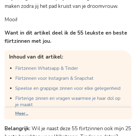
maken zodra jij het pad kruist van je droomvrouw.
Mooi!
Want in dit artikel deel ik de 55 leukste en beste
flirtzinnen met jou.
Inhoud van dit artikel:
Flirtzinnen Whatsapp & Tinder
Flirtzinnen voor Instagram & Snapchat
Speelse en grappige zinnen voor elke gelegenheid
Flirterige zinnen en vragen waarmee je haar dol op
je maakt
Meer...
Flirterige zinnen die leiden tot een date
Sexy flirtzinnen die haar opwinden
Belangrijk:
Wil je naast deze 55 flirtzinnen ook mijn 25
Foute flirtzinnen