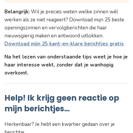
#4: Wens haar een gelukkig…
Belangrijk:
Wil je precies weten welke zinnen wél
#5: Verander je profielfoto
werken als ze niet reageert? Download mijn 25 beste
#6: Wissel de vibe
openingszinnen en vervolgberichten die haar
#7: Gebruik je stem
nieuwsgierig maken en antwoord uitlokken.
#8: Heb geduld
Download mijn 25 kant-en-klare berichtjes gratis
Hoe jij voortaan aan de lopende band berichtjes
Na het lezen van onderstaande tips weet je hoe je
krijgt!
haar interesse wekt, zonder dat je wanhopig
overkomt.
Help! Ik krijg geen reactie op
mijn berichtjes…
Herkenbaar? Je hebt een kwartier gedaan over je
berichtje.