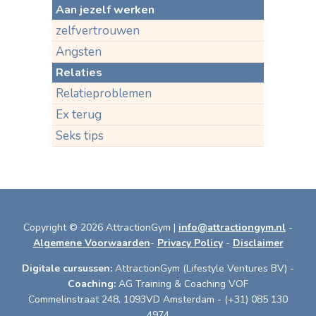
Aan jezelf werken
zelfvertrouwen
Angsten
Relaties
Relatieproblemen
Ex terug
Seks tips
Copyright © 2026 AttractionGym |
info@attractiongym.nl
-
Algemene Voorwaarden
-
Privacy Policy
-
Disclaimer
Digitale cursussen:
AttractionGym (Lifestyle Ventures BV) -
Coaching:
AG Training & Coaching VOF
Commelinstraat 248, 1093VD Amsterdam - (+31) 085 130
4974