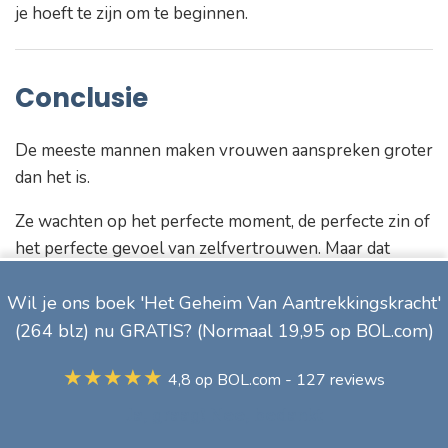
je hoeft te zijn om te beginnen.
Conclusie
De meeste mannen maken vrouwen aanspreken groter
dan het is.
Ze wachten op het perfecte moment, de perfecte zin of
het perfecte gevoel van zelfvertrouwen. Maar dat
moment komt bijna nooit.
Wil je ons boek
'Het Geheim Van Aantrekkingskracht'
Je leert vrouwen aanspreken door het te doen. Niet
(264 blz) nu GRATIS?
(Normaal 19,95 op BOL.com)
door jezelf op te pompen tot je geen spanning meer
voelt, maar door ondanks die spanning toch normaal
★★★★★
4,8 op BOL.com - 127 reviews
contact te maken.
Ja, graag!
Nee, bedankt
Soms wordt het leuk. Soms niet. Soms klikt het