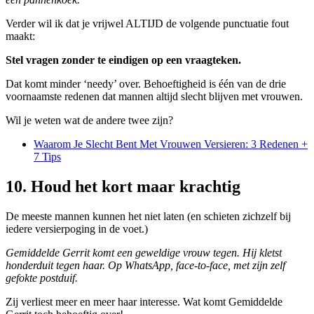
Verder wil ik dat je vrijwel ALTIJD de volgende punctuatie fout
maakt:
Stel vragen zonder te eindigen op een vraagteken.
Dat komt minder ‘needy’ over. Behoeftigheid is één van de drie
voornaamste redenen dat mannen altijd slecht blijven met vrouwen.
Wil je weten wat de andere twee zijn?
Waarom Je Slecht Bent Met Vrouwen Versieren: 3 Redenen +
7 Tips
10. Houd het kort maar krachtig
De meeste mannen kunnen het niet laten (en schieten zichzelf bij
iedere versierpoging in de voet.)
Gemiddelde Gerrit komt een geweldige vrouw tegen. Hij kletst
honderduit tegen haar. Op WhatsApp, face-to-face, met zijn zelf
gefokte postduif.
Zij verliest meer en meer haar interesse. Wat komt Gemiddelde