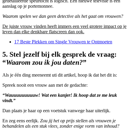
gedetailleerde speurtocht is logisch. Een nieuwe televisie is een
aanslag op je portemonnee.
Waarom spelen we dan geen detective als het gaat om vrouwen?
De juiste vrouw vinden heeft immers een veel grotere impact op je
leven dan elke denkbare flatscreen dan ook.
17 Beste Plekken om Single Vrouwen te Ontmoeten
5. Stel jezelf bij elk gesprek de vraag:
“
Waarom zou ik jou daten?
”
Als je één ding meeneemt uti dit artikel, hoop ik dat het dit is:
Spreek nooit een vrouw aan met de gedachte:
“Wauuuuuuuuuw! Wat een kanjer! Ik hoop dat ze me leuk
vindt.”
Dan plaats je haar op een voetstuk vanwege haar uiterlijk.
En zeg eens eerlijk.
Zou jij het op prijs stellen als vrouwen je
behandelen als een stuk vlees, zonder enige vorm van inhoud?