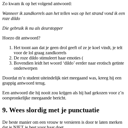
Zo kwam ik op het volgend antwoord:
Wanneer ik zandkorrels aan het tellen was op het strand vond ik een
roze dildo
Die gebruik ik nu als deurstopper
Hoezo dit antwoord?
Het toont aan dat je geen drol geeft of ze je koel vindt, je telt
voor de lol graag zandkorrels
De roze dildo stimuleert haar emoties (
Bovendien leidt het woord ‘dildo’ eerder naar erotisch getinte
onderwerpen
Doordat m’n student uiteindelijk niet meegaand was, kreeg hij een
grappig antwoord terug.
Een antwoord die hij nooit zou krijgen als hij had gekozen voor z’n
oorspronkelijke meegaande bericht.
9. Wees slordig met je punctuatie
De beste manier om een vrouw te versieren is door te laten merken
dat je NIET je best voor haar doet.