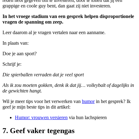
reden hebt gegeven om te investeren, door te tonen dat jij een
grappige en coole guy bent, dan gaat zij niet investeren.
In het vroege stadium van een gesprek helpen disproportionele
vragen de spanning om zeep.
Leer daarom al je vragen vertalen naar een aanname.
In plaats van:
Doe je aan sport?
Schrijf je:
Die spierballen verraden dat je veel sport
Als ik zou moeten gokken, denk ik dat jij… volleybalt of dagelijks in
de gewichten hangt.
Wil je meer tips voor het verwerken van
humor
in het gesprek? Ik
geef je mijn beste tips in dit artikel:
Humor:
vrouwen versieren
via hun lachspieren
7. Geef vaker tegengas