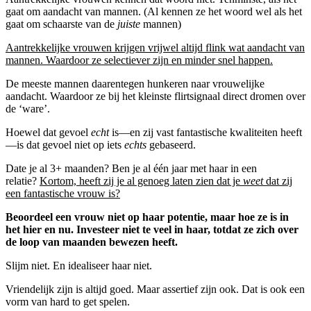
gaat om aandacht van mannen. (Al kennen ze het woord wel als het
gaat om schaarste van de
juiste
mannen)
Aantrekkelijke vrouwen krijgen vrijwel altijd flink wat aandacht van
mannen. Waardoor ze selectiever zijn en minder snel happen.
De meeste mannen daarentegen hunkeren naar vrouwelijke
aandacht. Waardoor ze bij het kleinste flirtsignaal direct dromen over
de ‘ware’.
Hoewel dat gevoel
echt
is—en zij vast fantastische kwaliteiten heeft
—is dat gevoel niet op iets
echts
gebaseerd.
Date je al 3+ maanden? Ben je al één jaar met haar in een
relatie?
Kortom, heeft zij je al genoeg laten zien dat je
weet
dat zij
een fantastische vrouw is?
Beoordeel een vrouw niet op haar potentie, maar hoe ze is in
het hier en nu. Investeer niet te veel in haar, totdat ze zich over
de loop van maanden bewezen heeft.
Slijm niet. En idealiseer haar niet.
Vriendelijk zijn is altijd goed. Maar assertief zijn ook. Dat is ook een
vorm van hard to get spelen.