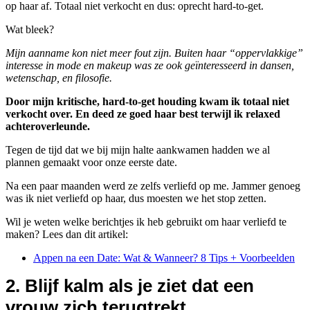
op haar af. Totaal niet verkocht en dus: oprecht hard-to-get.
Wat bleek?
Mijn aanname kon niet meer fout zijn. Buiten haar “oppervlakkige”
interesse in mode en makeup was ze ook geïnteresseerd in dansen,
wetenschap, en filosofie.
Door mijn kritische, hard-to-get houding kwam ik totaal niet
verkocht over. En deed ze goed haar best terwijl ik relaxed
achteroverleunde.
Tegen de tijd dat we bij mijn halte aankwamen hadden we al
plannen gemaakt voor onze eerste date.
Na een paar maanden werd ze zelfs verliefd op me. Jammer genoeg
was ik niet verliefd op haar, dus moesten we het stop zetten.
Wil je weten welke berichtjes ik heb gebruikt om haar verliefd te
maken? Lees dan dit artikel:
Appen na een Date: Wat & Wanneer? 8 Tips + Voorbeelden
2. Blijf kalm als je ziet dat een
vrouw zich terugtrekt