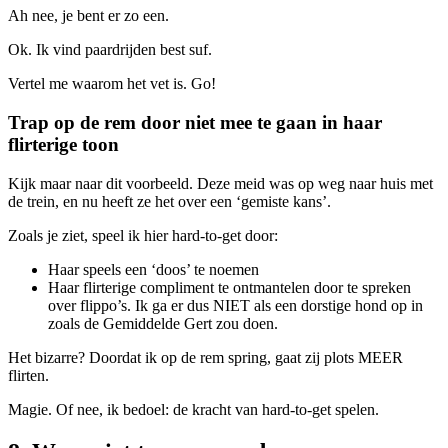
Ah nee, je bent er zo een.
Ok. Ik vind paardrijden best suf.
Vertel me waarom het vet is. Go!
Trap op de rem door niet mee te gaan in haar
flirterige toon
Kijk maar naar dit voorbeeld. Deze meid was op weg naar huis met
de trein, en nu heeft ze het over een ‘gemiste kans’.
Zoals je ziet, speel ik hier hard-to-get door:
Haar speels een ‘doos’ te noemen
Haar flirterige compliment te ontmantelen door te spreken
over flippo’s. Ik ga er dus NIET als een dorstige hond op in
zoals de Gemiddelde Gert zou doen.
Het bizarre? Doordat ik op de rem spring, gaat zij plots MEER
flirten.
Magie. Of nee, ik bedoel: de kracht van hard-to-get spelen.