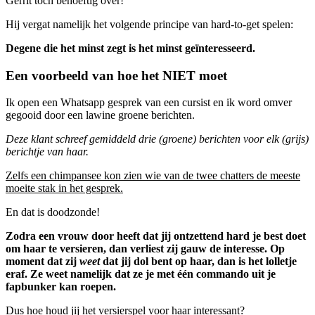
Gerrit toch behoeftig over!
Hij vergat namelijk het volgende principe van hard-to-get spelen:
Degene die het minst zegt is het minst geïnteresseerd.
Een voorbeeld van hoe het NIET moet
Ik open een Whatsapp gesprek van een cursist en ik word omver
gegooid door een lawine groene berichten.
Deze klant schreef gemiddeld drie (groene) berichten voor elk (grijs)
berichtje van haar.
Zelfs een chimpansee kon zien wie van de twee chatters de meeste
moeite stak in het gesprek.
En dat is doodzonde!
Zodra een vrouw door heeft dat jij ontzettend hard je best doet
om haar te versieren, dan verliest zij gauw de interesse.
Op
moment dat zij
weet
dat jij dol bent op haar, dan is het lolletje
eraf. Ze weet namelijk dat ze je met één commando uit je
fapbunker kan roepen.
Dus hoe houd jij het versierspel voor haar interessant?