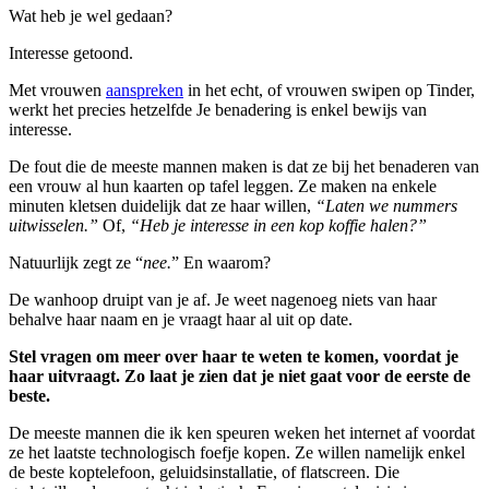
Wat heb je wel gedaan?
Interesse getoond.
Met vrouwen
aanspreken
in het echt, of vrouwen swipen op Tinder,
werkt het precies hetzelfde Je benadering is enkel bewijs van
interesse.
De fout die de meeste mannen maken is dat ze bij het benaderen van
een vrouw al hun kaarten op tafel leggen. Ze maken na enkele
minuten kletsen duidelijk dat ze haar willen,
“Laten we nummers
uitwisselen.”
Of,
“Heb je interesse in een kop koffie halen?”
Natuurlijk zegt ze “
nee.
” En waarom?
De wanhoop druipt van je af. Je weet nagenoeg niets van haar
behalve haar naam en je vraagt haar al uit op date.
Stel vragen om meer over haar te weten te komen, voordat je
haar uitvraagt. Zo laat je zien dat je niet gaat voor de eerste de
beste.
De meeste mannen die ik ken speuren weken het internet af voordat
ze het laatste technologisch foefje kopen. Ze willen namelijk enkel
de beste koptelefoon, geluidsinstallatie, of flatscreen. Die