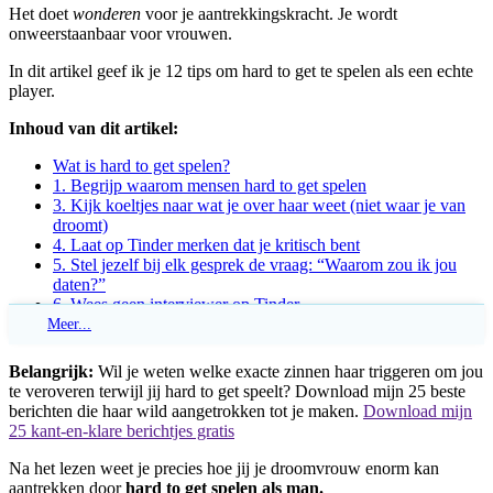
Het doet
wonderen
voor je aantrekkingskracht. Je wordt
onweerstaanbaar voor vrouwen.
In dit artikel geef ik je 12 tips om hard to get te spelen als een echte
player.
Inhoud van dit artikel:
Wat is hard to get spelen?
1. Begrijp waarom mensen hard to get spelen
3. Kijk koeltjes naar wat je over haar weet (niet waar je van
droomt)
4. Laat op Tinder merken dat je kritisch bent
5. Stel jezelf bij elk gesprek de vraag: “Waarom zou ik jou
daten?”
6. Wees geen interviewer op Tinder
7. Geef vaker tegengas
Meer...
8. Wees niet te meegaand
9. Wees slordig met je punctuatie
Belangrijk:
Wil je weten welke exacte zinnen haar triggeren om jou
10. Houd het kort maar krachtig
te veroveren terwijl jij hard to get speelt? Download mijn 25 beste
11. Geef haar de indruk dat je kunt vertrekken
berichten die haar wild aangetrokken tot je maken.
Download mijn
12. Gebruik hard to get spelen met mate
25 kant-en-klare berichtjes gratis
Na het lezen weet je precies hoe jij je droomvrouw enorm kan
aantrekken door
hard to get spelen als man.